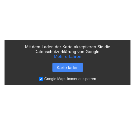
+49 (0) 5103 7060-70
Mit dem Laden der Karte akzeptieren Sie die
Datenschutzerklärung von Google.
Mehr erfahren
Karte laden
Google Maps immer entsperren